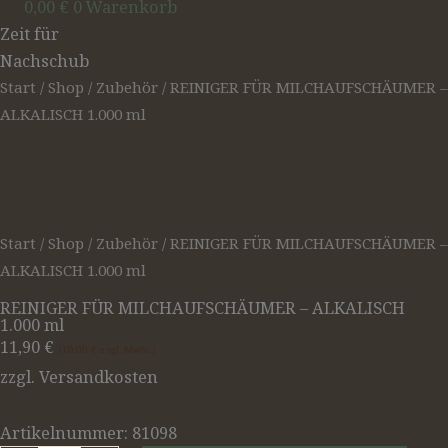
0,00
€
0
Warenkorb
REINIGER
COCAYA
COCAYA
Zeit für
FÜR
Premium
Premium
Nachschub
MILCHAUFSCHÄUMER
Brown
Brown
Start
/
Shop
/
Zubehör
/ REINIGER FÜR MILCHAUFSCHÄUMER –
-
1.000g
1.000g
ALKALISCH 1.000 ml
ALKALISCH
Menge
Menge
1.000
ml
Menge
Start
/
Shop
/
Zubehör
/ REINIGER FÜR MILCHAUFSCHÄUMER –
ALKALISCH 1.000 ml
REINIGER FÜR MILCHAUFSCHÄUMER – ALKALISCH
1.000 ml
11,90
€
10,00
€
zzgl. MwSt.
zzgl. Versandkosten
Artikelnummer: 81098