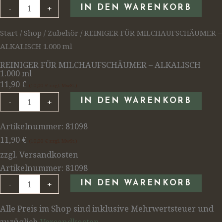
-
+
IN DEN WARENKORB
Start
/
Shop
/
Zubehör
/ REINIGER FÜR MILCHAUFSCHÄUMER –
ALKALISCH 1.000 ml
REINIGER FÜR MILCHAUFSCHÄUMER – ALKALISCH
1.000 ml
11,90
€
10,00
€
zzgl. MwSt.
-
+
IN DEN WARENKORB
Artikelnummer: 81098
11,90
€
10,00
€
zzgl. MwSt.
zzgl. Versandkosten
Artikelnummer: 81098
-
+
IN DEN WARENKORB
Alle Preis im Shop sind inklusive Mehrwertsteuer und
zuzüglich
Versandkosten