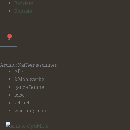
Karriere
Kontakt
0
Warenkorb
Archiv: Kaffeemaschinen
Alle
2 Mahlwerke
ganze Bohne
leise
schnell
wartungsarm