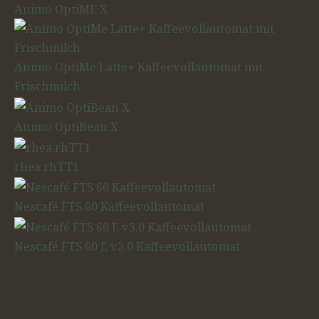
Animo OptiME X
Animo OptiMe Latte+ Kaffeevollautomat mit
Frischmilch
Animo OptiBean X
rhea rhTT1
Nescafé FTS 60 Kaffeevollautomat
Nescafé FTS 60 E v3.0 Kaffeevollautomat